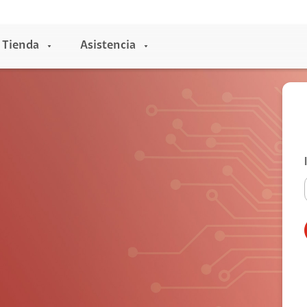
Tienda
Asistencia
Entretenimiento
Claro música
Claro video
HBO
Universal +
Claro Pay