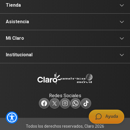
Servicios Móviles
Tienda
Servicios Hogar
Celulares
Asistencia
Ultra Wifi
Planes Pospago
Asistencia
Mi Claro
Entretenimiento
Planes Claro Hogar
Nuestras tiendas
Inicio de sesión
Institucional
Claro Pay
Accesorios
Contactanos
Factura electrónica
Institucional
Renovación
Redes Sociales
Términos y condiciones
Ayuda
Todos los derechos reservados, Claro 2026