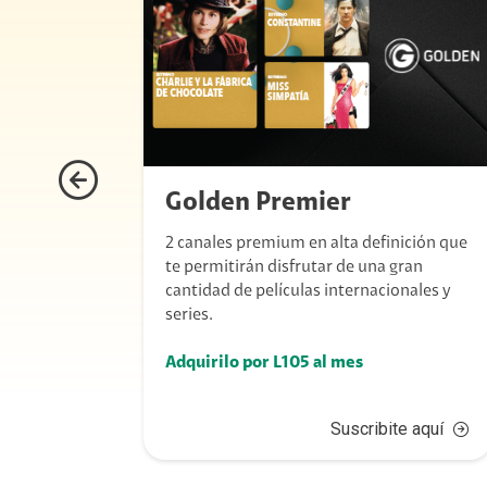
Golden Premier
ies y
2 canales premium en alta definición que
,
te permitirán disfrutar de una gran
ás
cantidad de películas internacionales y
nido
series.
ime.
Adquirilo por L105 al mes
aquí
Suscribite aquí