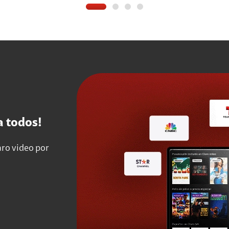
a todos!
aro video por