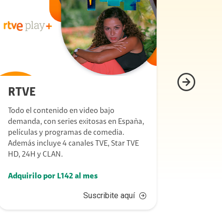
RTVE
Crun
Todo el contenido en video bajo
Con una
demanda, con series exitosas en España,
películ
películas y programas de comedia.
Demon S
Además incluye 4 canales TVE, Star TVE
incluye
HD, 24H y CLAN.
relacio
Adquirilo por L142 al mes
Adquiri
Suscribite aquí