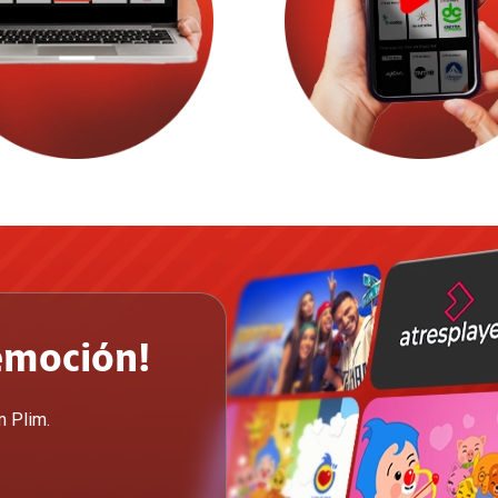
emoción!
m Plim.