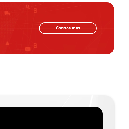
Conoce más
+