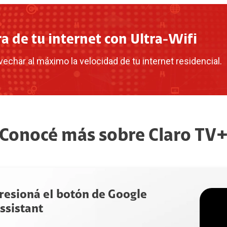
a de tu internet con Ultra-Wifi
echar al máximo la velocidad de tu internet residencial.
Conocé más sobre Claro TV
resioná eI botón de Google
ssistant