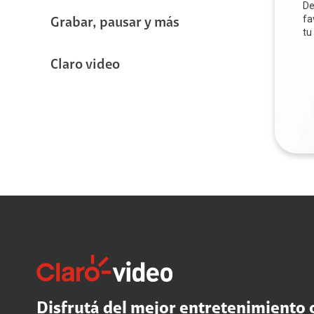
De
fa
Grabar, pausar y más
tu
Claro video
Disfrutá del mejor entretenimiento 