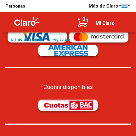
Más de Claro
Personas
Tarjetas de crédito/débito aceptadas
0
Mi Claro
Iniciar Sesión
Regístrate
Cuotas disponibles