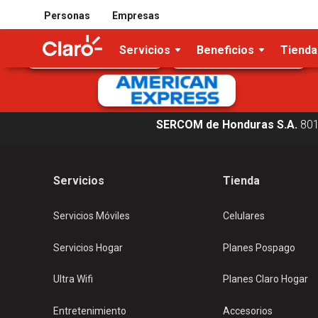
Tarjetas de crédito/débito aceptadas
Personas
Empresas
Servicios
Beneficios
Tienda
SERCOM de Honduras S.A.
80
Servicios
Tienda
Servicios Móviles
Celulares
Servicios Hogar
Planes Pospago
Ultra Wifi
Planes Claro Hogar
Entretenimiento
Accesorios