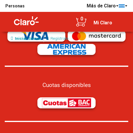
Más de Claro
Personas
Tarjetas de crédito/débito aceptadas
0
Mi Claro
Iniciar Sesión
Regístrate
Cuotas disponibles