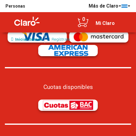
Más de Claro
Personas
Tarjetas de crédito/débito aceptadas
0
Mi Claro
Iniciar Sesión
Regístrate
Cuotas disponibles