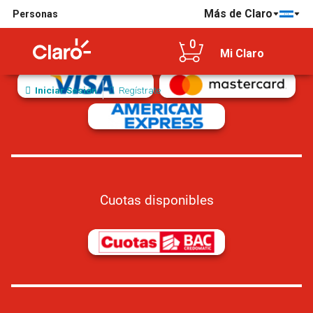
Más de Claro
Personas
Tarjetas de crédito/débito aceptadas
0
Mi Claro
Iniciar Sesión
Regístrate
Cuotas disponibles