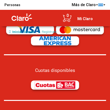
Más de Claro
Personas
Tarjetas de crédito/débito aceptadas
0
Mi Claro
Iniciar Sesión
Regístrate
Cuotas disponibles