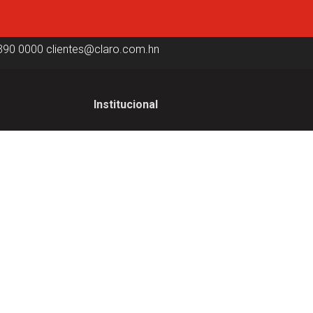
390 0000
clientes@claro.com.hn
Institucional
Institucional
ica