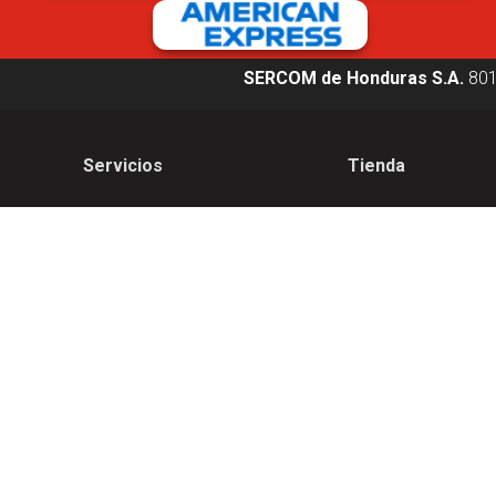
SERCOM de Honduras S.A.
80
Servicios
Tienda
Servicios Móviles
Celulares
Servicios Hogar
Planes Pospago
Ultra Wifi
Planes Claro Hogar
Entretenimiento
Accesorios
Claro Pay
Renovación
Términos y condicio