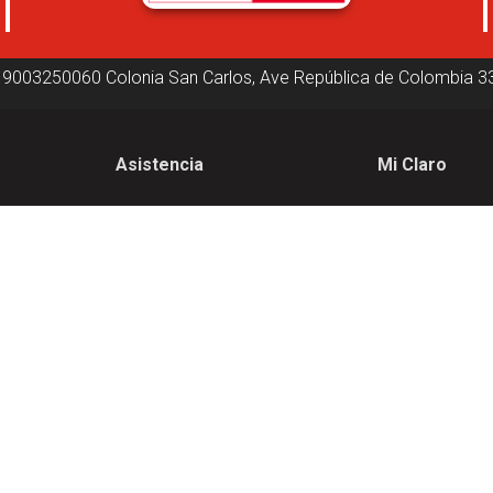
19003250060
Colonia San Carlos, Ave República de Colombia
3
Asistencia
Mi Claro
Asistencia
Inicio de sesión
Nuestras tiendas
Factura electrón
Contactanos
nes