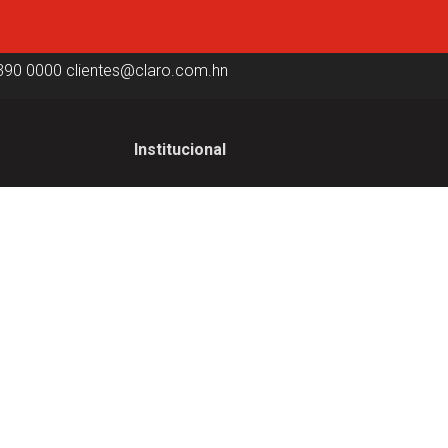
390 0000
clientes@claro.com.hn
Institucional
Institucional
ica