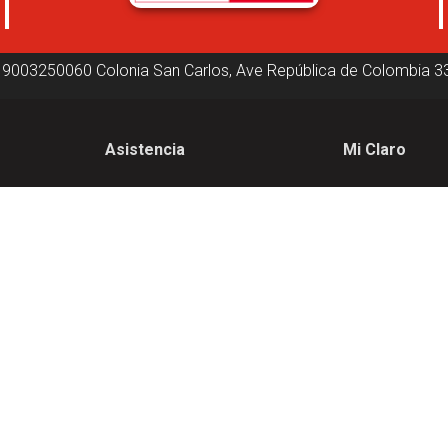
19003250060
Colonia San Carlos, Ave República de Colombia
3
Asistencia
Mi Claro
Asistencia
Inicio de sesión
Nuestras tiendas
Factura electrón
Contactanos
nes