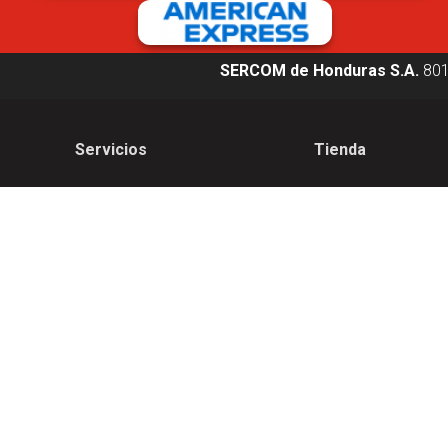
SERCOM de Honduras S.A.
80
Servicios
Tienda
Servicios Móviles
Celulares
Servicios Hogar
Planes Pospago
Ultra Wifi
Planes Claro Hogar
Entretenimiento
Accesorios
Claro Pay
Renovación
Términos y condicio