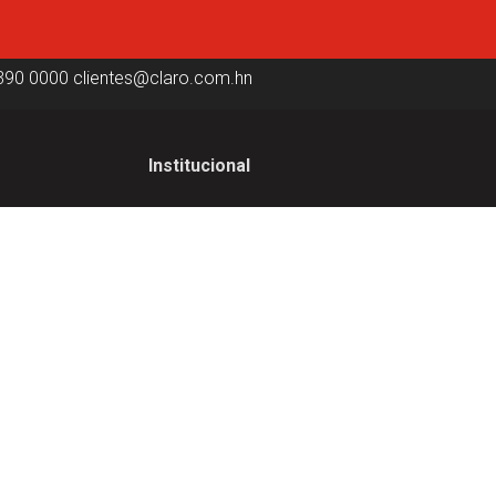
390 0000
clientes@claro.com.hn
Institucional
Institucional
ica