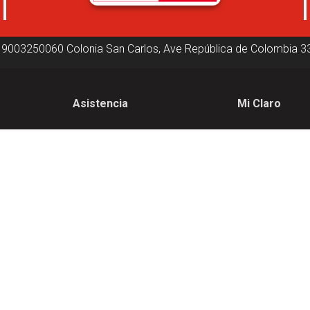
19003250060
Colonia San Carlos, Ave República de Colombia
3
Asistencia
Mi Claro
Asistencia
Inicio de sesión
Nuestras tiendas
Factura electrón
Contactanos
nes