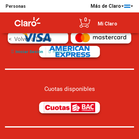
Más de Claro
Personas
Tarjetas de crédito/débito aceptadas
0
Mi Claro
Volver a Tienda
Iniciar Sesión
Regístrate
Cuotas disponibles