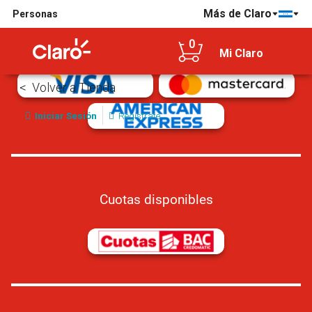
Más de Claro
Personas
Tarjetas de crédito/débito aceptadas
0
Mi Claro
Volver a Tienda
Iniciar Sesión
Regístrate
Cuotas disponibles