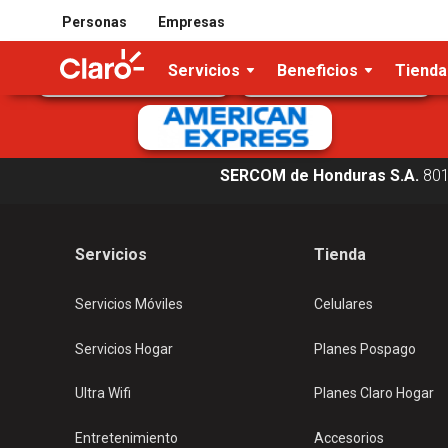
Tarjetas de crédito/débito aceptadas
Personas
Empresas
Servicios
Beneficios
Tienda
SERCOM de Honduras S.A.
80
Servicios
Tienda
Servicios Móviles
Celulares
Servicios Hogar
Planes Pospago
Ultra Wifi
Planes Claro Hogar
Entretenimiento
Accesorios