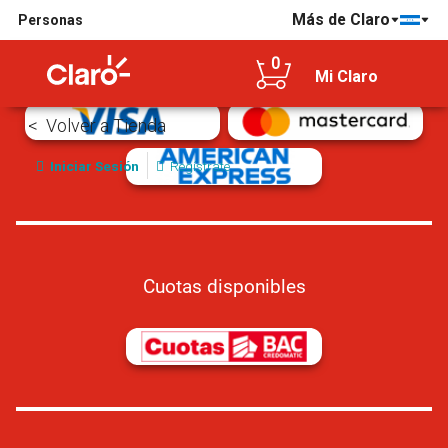
Más de Claro
Personas
Tarjetas de crédito/débito aceptadas
0
Mi Claro
Volver a Tienda
Iniciar Sesión
Regístrate
Cuotas disponibles