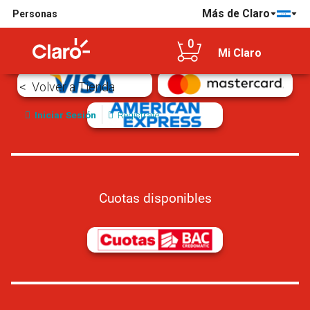
Más de Claro
Personas
Tarjetas de crédito/débito aceptadas
0
Mi Claro
Volver a Tienda
Iniciar Sesión
Regístrate
Cuotas disponibles