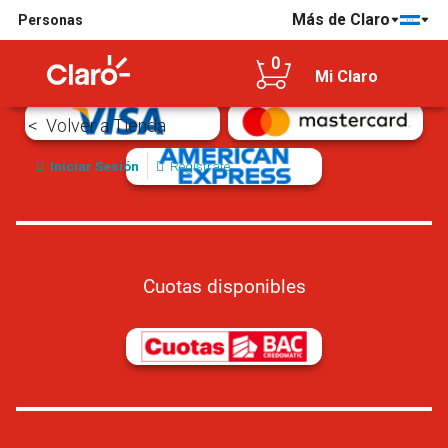
Más de Claro
Personas
Tarjetas de crédito/débito aceptadas
0
Mi Claro
Volver a Tienda
Iniciar Sesión
Regístrate
Cuotas disponibles