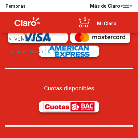
Más de Claro
Personas
Tarjetas de crédito/débito aceptadas
0
Mi Claro
Volver a Tienda
Iniciar Sesión
Regístrate
Cuotas disponibles