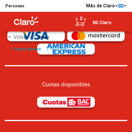
Más de Claro
Personas
Tarjetas de crédito/débito aceptadas
0
Mi Claro
Volver a Tienda
Iniciar Sesión
Regístrate
Cuotas disponibles