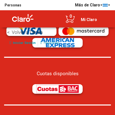
Más de Claro
Personas
Tarjetas de crédito/débito aceptadas
0
Mi Claro
Volver a Tienda
Iniciar Sesión
Regístrate
Cuotas disponibles