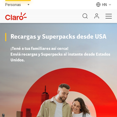
HN
Recargas y Superpacks desde USA
¡Tené a tus familiares así cerca!
Enviá recargas y Superpacks al instante desde Estados
Unidos.