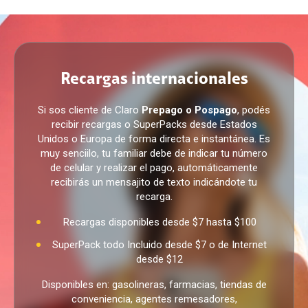
Recargas internacionales
Si sos cliente de Claro
Prepago o Pospago
, podés
recibir recargas o SuperPacks desde Estados
Unidos o Europa de forma directa e instantánea. Es
muy senciilo, tu familiar debe de indicar tu número
de celular y realizar el pago, automáticamente
recibirás un mensajito de texto indicándote tu
recarga.
Recargas disponibles desde $7 hasta $100
SuperPack todo Incluido desde $7 o de Internet
desde $12
Disponibles en: gasolineras, farmacias, tiendas de
conveniencia, agentes remesadores,