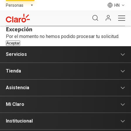
HN
Excepción
Por el momento no hemos podido procesar tu solicitud.
Servicios
Servicios Móviles
Tienda
Servicios Hogar
Celulares
Asistencia
Ultra Wifi
Planes Pospago
Asistencia
Mi Claro
Entretenimiento
Planes Claro Hogar
Nuestras tiendas
Inicio de sesión
Institucional