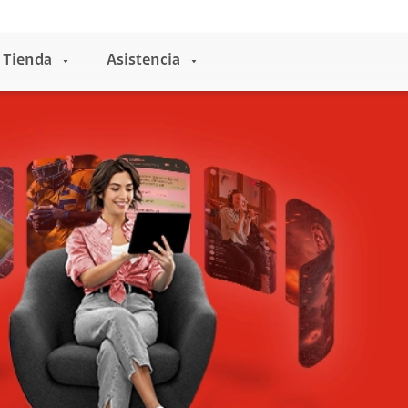
Tienda
Asistencia
Entretenimiento
Claro música
Claro video
HBO
Universal +
Claro Pay