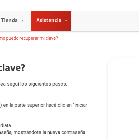
Tienda
Asistencia
o puedo recuperar mi clave?
clave?
Entretenimiento
Claro música
ínea seguí los siguientes pasos:
Claro video
HBO
 en la parte superior hacé clic en "iniciar
Universal +
Claro Pay
diata.
raseña, mostrándote la nueva contraseña