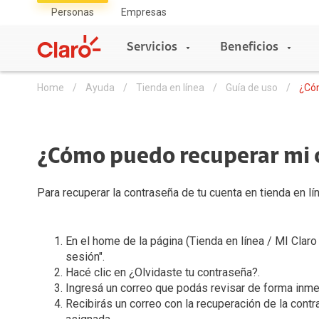
Personas
Empresas
Servicios
Beneficios
Home
Ayuda
Tienda en línea
Guía de uso
¿Cóm
Servicios
Beneficios
Tienda
Asistencia
¿Cómo puedo recuperar mi 
Servicios Móviles
Móviles
Servicios Móviles
Servicios Hogar
Pospago
eSIM
Celulares
Para recuperar la contraseña de tu cuenta en tienda en l
Servicios Móviles
Prepago
VoLTE
Planes Pospago
Roaming
Acumula Gigas
Entretenimiento
En el home de la página (Tienda en línea / MI Claro )
Servicios Hogar
Portabilidad
sesión".
Mi Claro
Full claro
Conexión Sin Fronteras
Planes Claro Hogar
Hacé clic en ¿Olvidaste tu contraseña?.
La red más rápida
Ingresá un correo que podás revisar de forma inme
Tienda en Linea
Claro Club
Renovacion Prepago
Recibirás un correo con la recuperación de la cont
Accesorios