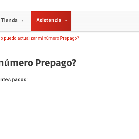
Tienda
Asistencia
o puedo actualizar mi número Prepago?
 número Prepago?
Entretenimiento
entes pasos:
Claro música
Claro video
HBO
Universal +
Claro Pay