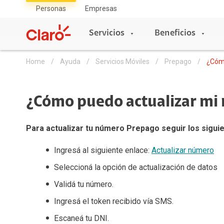
Personas
Empresas
Servicios
Beneficios
Home
Ayuda
Servicios Móviles
Prepago
¿Cóm
Servicios
Beneficios
Tienda
Asistencia
¿Cómo puedo actualizar mi
Servicios Móviles
Móviles
Servicios Móviles
Servicios Hogar
Para actualizar tu número Prepago seguir los sigui
Pospago
eSIM
Celulares
Servicios Móviles
Prepago
VoLTE
Planes Pospago
Ingresá al siguiente enlace:
Actualizar número
Roaming
Acumula Gigas
Entretenimiento
Seleccioná la opción de actualización de datos
Servicios Hogar
Portabilidad
Mi Claro
Full claro
Validá tu número.
Conexión Sin Fronteras
Planes Claro Hogar
La red más rápida
Ingresá el token recibido vía SMS.
Tienda en Linea
Claro Club
Renovacion Prepago
Accesorios
Escaneá tu DNI.