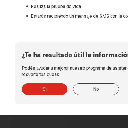
Punto Rojo
Empresas
Realizá la prueba de vida.
Renovación
Soporte
Servicios Hogar
Estarás recibiendo un mensaje de SMS con la conf
Términos y condiciones
Phising
Claro hogar one play
Claro hogar doble play
Nuestras tiendas
Claro hogar triple play
Internet por Fibra Óptica
¿Te ha resultado útil la informació
Claro tv+
Ultra Wifi
Podés ayudar a mejorar nuestro programa de asistenc
TV Satelital
resuelto tus dudas
Guía de Canales
Si
No