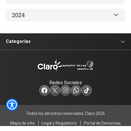
2024
Categorías
Sala de prensa
Tecnología
Redes Sociales
Empresas
Servicios
Todos los derechos reservados, Claro 2026
Deporte y Cultura
Mapa de sitio
Legal y Regulatorio
Portal de Denuncias