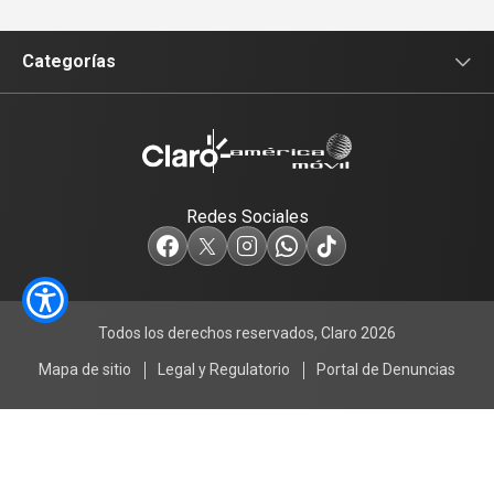
Categorías
Sala de prensa
Tecnología
Redes Sociales
Empresas
Servicios
Todos los derechos reservados, Claro 2026
Deporte y Cultura
Mapa de sitio
Legal y Regulatorio
Portal de Denuncias