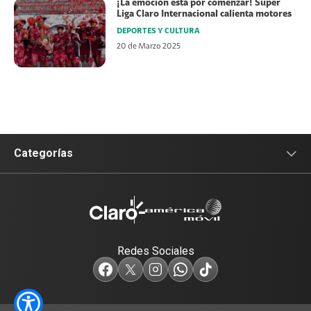
¡La emoción está por comenzar! Super
Liga Claro Internacional calienta motores
DEPORTES Y CULTURA
20 de Marzo 2025
Categorías
Sala de prensa
Tecnología
Redes Sociales
Empresas
Servicios