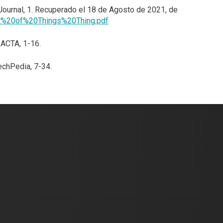
Journal
, 1. Recuperado el 18 de Agosto de 2021, de
rnet%20of%20Things%20Thing.pdf
.
ACTA
, 1-16.
echPedia
, 7-34.