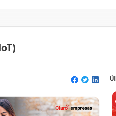
IoT)
Úl