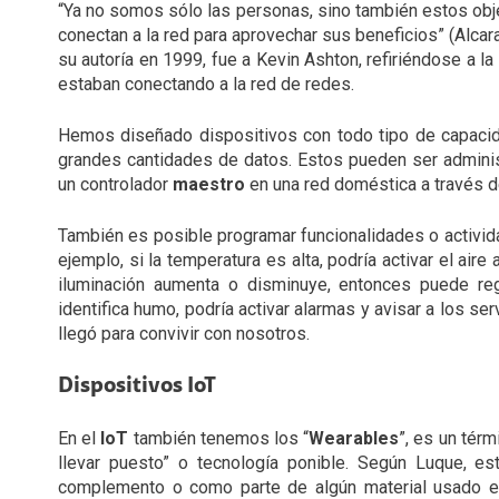
“Ya no somos sólo las personas, sino también estos obj
conectan a la red para aprovechar sus beneficios” (Alcar
su autoría en 1999, fue a Kevin Ashton, refiriéndose a 
estaban conectando a la red de redes.
Hemos diseñado dispositivos con todo tipo de capac
grandes cantidades de datos. Estos pueden ser admini
un controlador
maestro
en una red doméstica a través d
También es posible programar funcionalidades o activid
ejemplo, si la temperatura es alta, podría activar el air
iluminación aumenta o disminuye, entonces puede reg
identifica humo, podría activar alarmas y avisar a los 
llegó para convivir con nosotros.
Dispositivos IoT
En el
IoT
también tenemos los “
Wearables
”, es un tér
llevar puesto” o tecnología ponible. Según Luque, es
complemento o como parte de algún material usado en