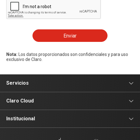
Enviar
Nota:
Los datos proporcionados son confidenciales y para uso
exclusivo de Claro.
Servicios
Conectividad
Claro Cloud
Productividad
Portal Claro Cloud
Institucional
Seguridad
¿Qué es Claro Cloud?
Institucional