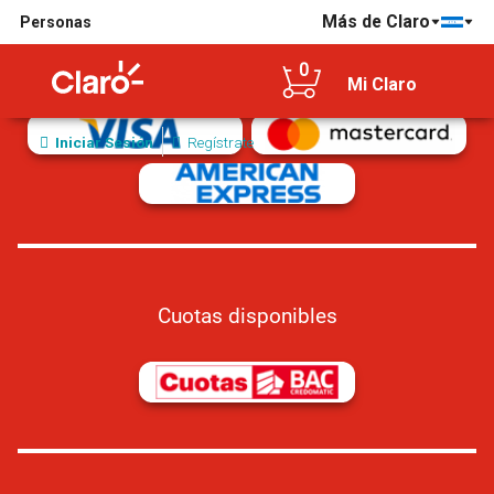
Más de Claro
Personas
Tarjetas de crédito/débito aceptadas
0
Mi Claro
Iniciar Sesión
Regístrate
Cuotas disponibles