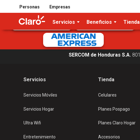
Tarjetas de crédito/débito aceptadas
Personas
Empresas
Servicios
Beneficios
Tienda
SERCOM de Honduras S.A.
80
Servicios
Tienda
Servicios Móviles
Celulares
Servicios Hogar
Planes Pospago
Ultra Wifi
Planes Claro Hogar
Entretenimiento
Accesorios