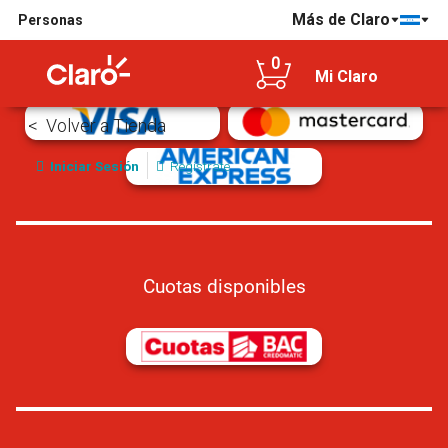
Más de Claro
Personas
Tarjetas de crédito/débito aceptadas
0
Mi Claro
Volver a Tienda
Iniciar Sesión
Regístrate
Cuotas disponibles