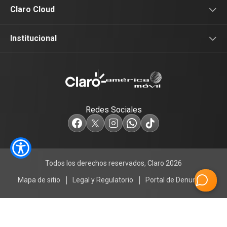
Conectividad
Claro Cloud
Productividad
Portal Claro Cloud
Institucional
Seguridad
¿Qué es Claro Cloud?
Institucional
¿Por qué Claro Cloud?
Redes Sociales
¿Cómo comprar Claro Cloud?
Todos los derechos reservados, Claro 2026
Mapa de sitio
Legal y Regulatorio
Portal de Denuncias